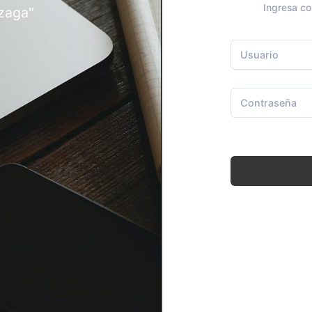
Ingresa co
zaga"